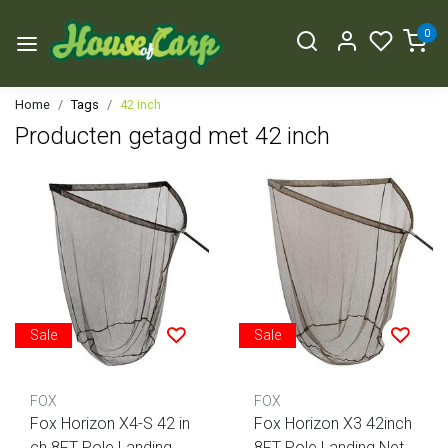
0
Home
Tags
42 inch
Producten getagd met 42 inch
Sale
Sale
FOX
FOX
Fox Horizon X4-S 42 in
Fox Horizon X3 42inch
ch 8FT Pole Landing N
8FT Pole Landing Net