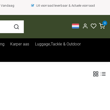
 = Vandaag
Uit voorraad leverbaar & Actuele voorraad
0
ing
Karper aas
Luggage,Tackle & Outdoor