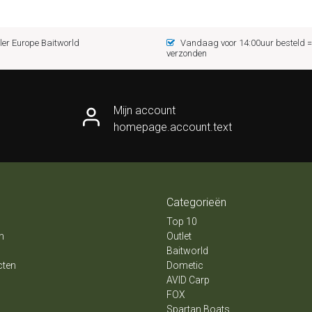
er Europe Baitworld
Vandaag voor 14:00uur besteld
verzonden
Mijn account
homepage.account.text
Categorieën
Top 10
n
Outlet
Baitworld
cten
Dometic
AVID Carp
FOX
Spartan Boats