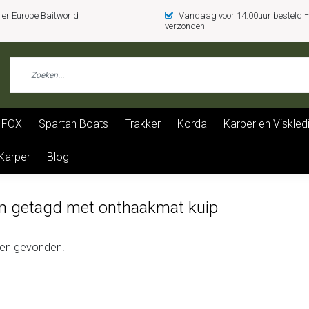
er Europe Baitworld
Vandaag voor 14:00uur besteld
verzonden
FOX
Spartan Boats
Trakker
Korda
Karper en Viskled
 Karper
Blog
n getagd met onthaakmat kuip
en gevonden!