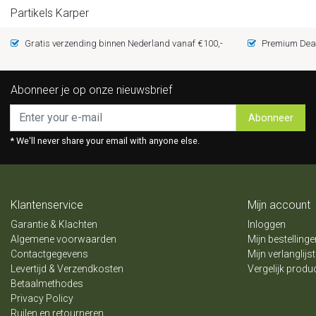
Partikels Karper
Gratis verzending binnen Nederland vanaf €100,-
Premium Deal
Abonneer je op onze nieuwsbrief
Abonneer
* We'll never share your email with anyone else.
Klantenservice
Mijn account
Garantie & Klachten
Inloggen
Algemene voorwaarden
Mijn bestellinge
Contactgegevens
Mijn verlanglijst
Levertijd & Verzendkosten
Vergelijk produ
Betaalmethodes
Privacy Policy
Ruilen en retourneren