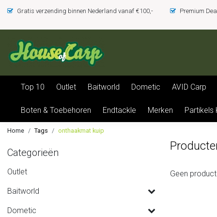
Gratis verzending binnen Nederland vanaf €100,-
Premium Deal
Top 10
Outlet
Baitworld
Dometic
AVID Carp
Boten & Toebehoren
Endtackle
Merken
Partikels
Home
Tags
onthaakmat kuip
Producte
Categorieën
Outlet
Geen product
Baitworld
Dometic