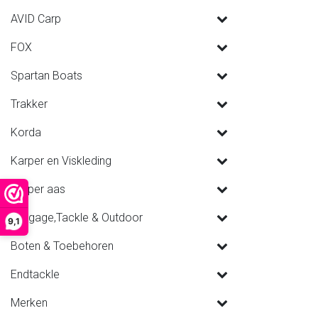
AVID Carp
FOX
Spartan Boats
Trakker
Korda
Karper en Viskleding
Karper aas
Luggage,Tackle & Outdoor
9,1
Boten & Toebehoren
Endtackle
Merken