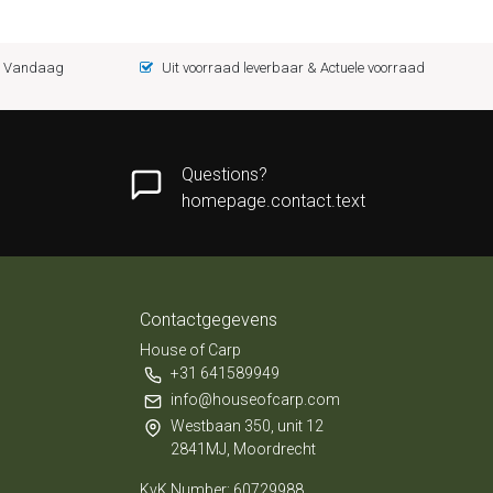
 = Vandaag
Uit voorraad leverbaar & Actuele voorraad
Questions?
homepage.contact.text
Contactgegevens
House of Carp
+31 641589949
info@houseofcarp.com
Westbaan 350, unit 12
2841MJ, Moordrecht
KvK Number: 60729988